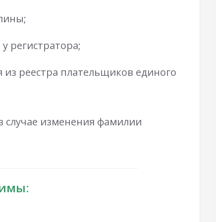
лины;
 у регистратора;
я из реестра плательщиков единого
в случае изменения фамилии
димы: